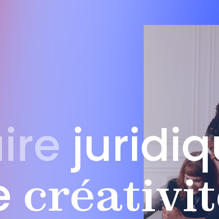
ire
juridi
e
créativi