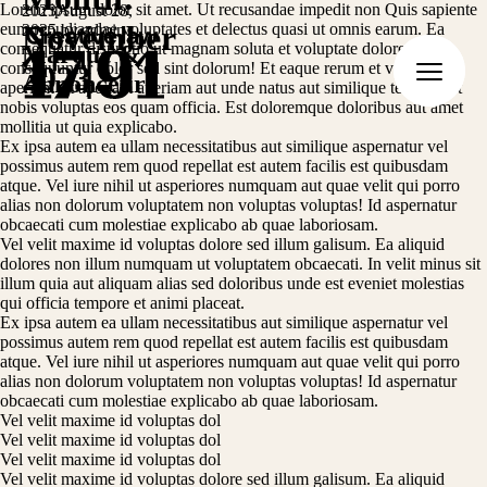
Lorem ipsum dolor sit amet. Ut recusandae impedit non Quis sapiente
2023
August 28,
November
eum repudiandae voluptates et delectus quasi ut omnis earum. Ea
2025
by
admin
consequatur distinctio ut magnam soluta et voluptate dolores et
Marque &
consequuntur dolor sed sint dolorum! Et eaque rerum et voluptates
2023
Annonceur
aperiam sit aperiam aperiam aut unde natus aut similique tempore et
nobis voluptas eos quam officia. Est doloremque doloribus aut amet
FR
EN
mollitia ut quia explicabo.
Ex ipsa autem ea ullam necessitatibus aut similique aspernatur vel
possimus autem rem quod repellat est autem facilis est quibusdam
atque. Vel iure nihil ut asperiores numquam aut quae velit qui porro
alias non dolorum voluptatem non voluptas voluptas! Id aspernatur
obcaecati cum molestiae explicabo ab quae laboriosam.
Vel velit maxime id voluptas dolore sed illum galisum. Ea aliquid
dolores non illum numquam ut voluptatem obcaecati. In velit minus sit
illum quia aut aliquam alias sed doloribus unde est eveniet molestias
qui officia tempore et animi placeat.
Ex ipsa autem ea ullam necessitatibus aut similique aspernatur vel
possimus autem rem quod repellat est autem facilis est quibusdam
atque. Vel iure nihil ut asperiores numquam aut quae velit qui porro
alias non dolorum voluptatem non voluptas voluptas! Id aspernatur
obcaecati cum molestiae explicabo ab quae laboriosam.
Vel velit maxime id voluptas dol
Vel velit maxime id voluptas dol
Vel velit maxime id voluptas dol
Vel velit maxime id voluptas dolore sed illum galisum. Ea aliquid