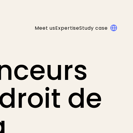
Meet us
Expertise
Study case
enceurs
 droit de
a