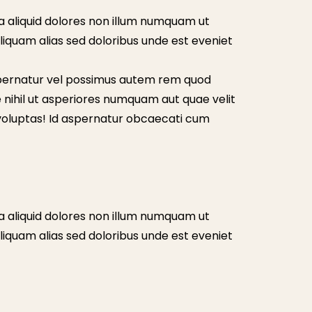
Ea aliquid dolores non illum numquam ut
aliquam alias sed doloribus unde est eveniet
aspernatur vel possimus autem rem quod
e nihil ut asperiores numquam aut quae velit
voluptas! Id aspernatur obcaecati cum
Ea aliquid dolores non illum numquam ut
aliquam alias sed doloribus unde est eveniet