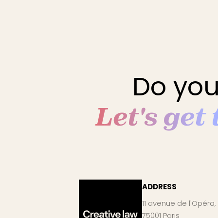
Do you
Let's get
ADDRESS
11 avenue de l'Opéra,
75001 Paris