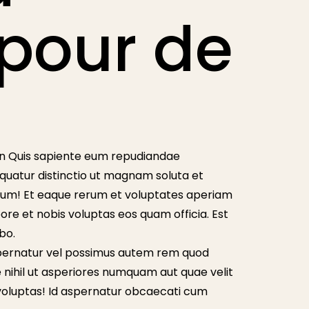
 pour de
on Quis sapiente eum repudiandae
quatur distinctio ut magnam soluta et
orum! Et eaque rerum et voluptates aperiam
re et nobis voluptas eos quam officia. Est
bo.
aspernatur vel possimus autem rem quod
e nihil ut asperiores numquam aut quae velit
voluptas! Id aspernatur obcaecati cum