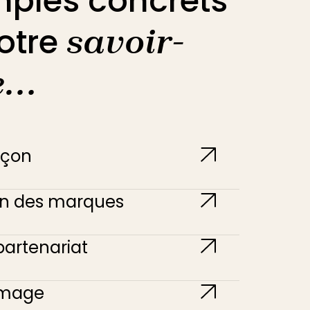
ples concrets
otre
savoir-
e…
açon
on des marques
partenariat
’image