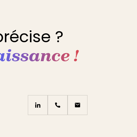
récise ?
issance !