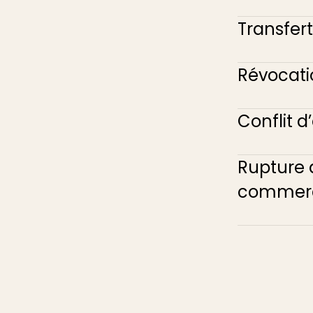
Transfert
Révocati
Conflit d
Rupture 
commerc