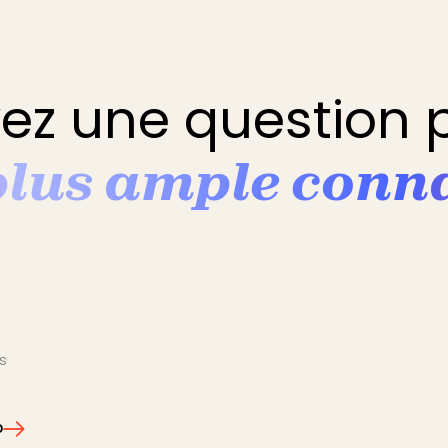
ez une question p
plus ample conna
s
p