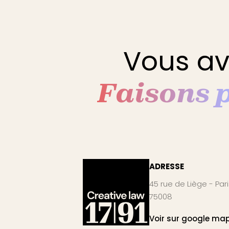
Vous av
Faisons 
ADRESSE
45 rue de Liège - Pari
75008
Voir sur google ma