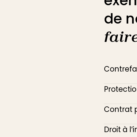
exem
de n
fair
Contref
Protecti
Contrat 
Droit à l