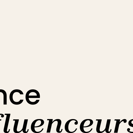
nce
fluenceur