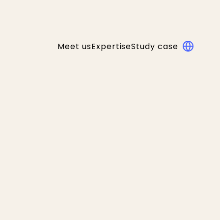
Meet us
Expertise
Study case