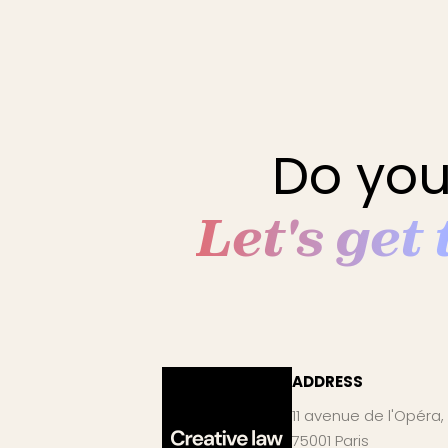
Do you
Let's get
ADDRESS
11 avenue de l'Opéra,
75001 Paris